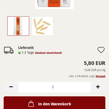
Lieferzeit:
A
1-3 Tage
(Ausland abweichend)
d
5,80 EUR
M
11,60 EUR pro kg
inkl. 4.9% MwSt. zzgl.
Versand
In den Warenkorb