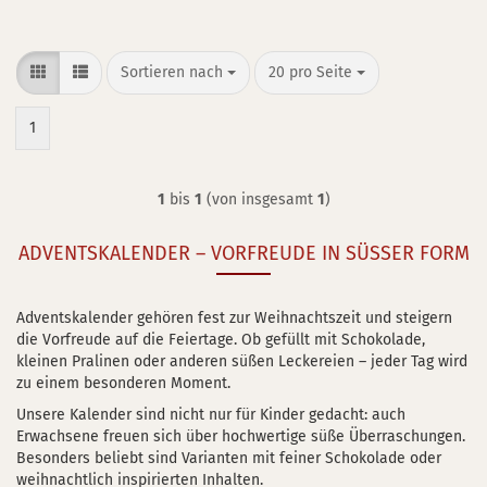
Sortieren nach
pro Seite
Sortieren nach
20 pro Seite
1
1
bis
1
(von insgesamt
1
)
ADVENTSKALENDER – VORFREUDE IN SÜSSER FORM
Adventskalender gehören fest zur Weihnachtszeit und steigern
die Vorfreude auf die Feiertage. Ob gefüllt mit Schokolade,
kleinen Pralinen oder anderen süßen Leckereien – jeder Tag wird
zu einem besonderen Moment.
Unsere Kalender sind nicht nur für Kinder gedacht: auch
Erwachsene freuen sich über hochwertige süße Überraschungen.
Besonders beliebt sind Varianten mit feiner Schokolade oder
weihnachtlich inspirierten Inhalten.