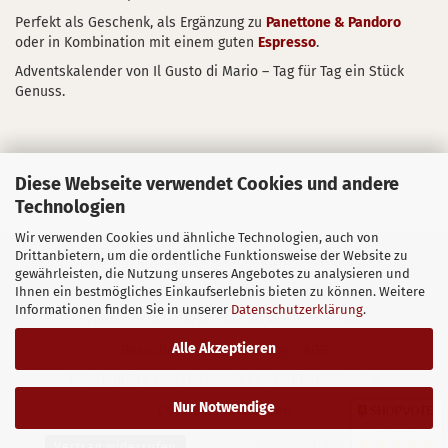
Perfekt als Geschenk, als Ergänzung zu
Panettone & Pandoro
oder in Kombination mit einem guten
Espresso
.
Adventskalender von Il Gusto di Mario – Tag für Tag ein Stück
Genuss.
Diese Webseite verwendet Cookies und andere
Technologien
Wir verwenden Cookies und ähnliche Technologien, auch von
Drittanbietern, um die ordentliche Funktionsweise der Website zu
Sitzung unterbrochen
Impressum
Kontakt
gewährleisten, die Nutzung unseres Angebotes zu analysieren und
Versand- & Zahlungsbedingungen
Ihnen ein bestmögliches Einkaufserlebnis bieten zu können. Weitere
Informationen finden Sie in unserer
Datenschutzerklärung
.
Widerrufsrecht & Muster-Widerrufsformular
Alle Akzeptieren
Besuchen Sie uns in Wörgl
AGB
Privatsphäre und Datenschutz
Callback Service
Nur Notwendige
Cookie Einstellungen
Kundenbewertungen
Webshop erstellen
mit Gambio.de
Vertrag widerrufen