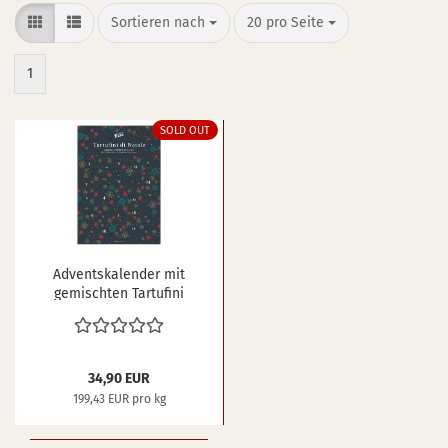
Sortieren nach
pro Seite
Sortieren nach
20 pro Seite
1
SOLD OUT
Ad­vents­ka­len­der mit
ge­misch­ten Tar­tu­fi­ni
dolci 175 g
34,90 EUR
199,43 EUR pro kg