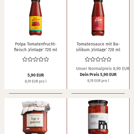
Polpa To­ma­ten­frucht­
To­ma­ten­sauce mit Ba­
fleisch ,Vin­ta­ge' 720 ml
si­li­kum ,Vin­ta­ge‘ 720 ml
Unser Normalpreis 8,90 EUR
Dein Preis 5,90 EUR
5,90 EUR
8,19 EUR pro l
8,19 EUR pro l