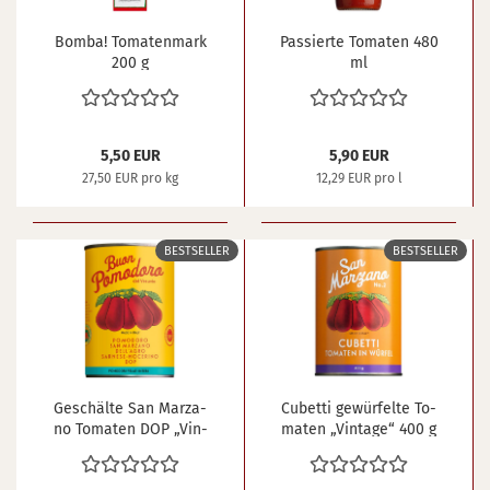
Bomba! To­ma­ten­mark
Pas­sier­te To­ma­ten 480
200 g
ml
5,50 EUR
5,90 EUR
27,50 EUR pro kg
12,29 EUR pro l
BESTSELLER
BESTSELLER
Ge­schäl­te San Mar­za­
Cu­bet­ti ge­wür­fel­te To­
no To­ma­ten DOP „Vin­
ma­ten „Vin­ta­ge“ 400 g
ta­ge“ 400 g