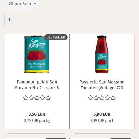
pro Seite
20 pro Seite
1
BESTSELLER
Po­mo­do­ri pe­la­ti San
Pas­sier­te San Mar­za­no
Mar­za­no No. 2 – ganz &
To­ma­ten ,Vin­ta­ge‘ 720
ge­schält, 400 g
ml
3,50 EUR
5,90 EUR
8,75 EUR pro kg
8,19 EUR pro l