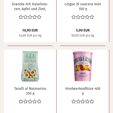
Gra­no­la mit Ha­sel­nüs­
Lin­gue di suo­ce­ra mini
sen, Apfel und Zimt,
100 g
glu­ten­frei 250 g
10,90 EUR
5,90 EUR
43,60 EUR pro kg
59,00 EUR pro kg
Ta­r­al­li al Ros­ma­ri­no
Him­beer­kon­fi­tü­re 400
250 g
g