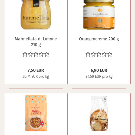
Mar­mel­la­ta di Li­mo­ne
Oran­gen­creme 200 g
210 g
7,50 EUR
6,90 EUR
35,71 EUR pro kg
34,50 EUR pro kg