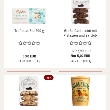
Tro­fi­et­te, Bio 500 g
Große Can­tuc­ci­ni mit
Pis­ta­zi­en und Zart­bit­
ter­scho­ko­la­de 180 g
UVP 5,90 EUR
Nur 5,02 EUR
5,90 EUR
33,47 EUR pro kg
11,80 EUR pro kg
-15%