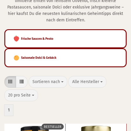
limitierte Ernten von feinstem Olivenöl, frisch kreierte
Pastasaucen, saisonale Dolci oder exklusive Jahrgangsweine –
hier kaufst Du die neuesten kulinarischen Geheimtipps direkt
nach dem Eintreffen.
Frische Saucen & Pesto
Saisonale Dolci & Gebäck
Sortieren nach
pro Seite
Sortieren nach
Alle Hersteller
pro Seite
20 pro Seite
1
BESTSELLER