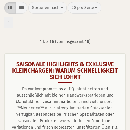
Sortieren nach
pro Seite
Sortieren nach
20 pro Seite
1
1
bis
16
(von insgesamt
16
)
SAISONALE HIGHLIGHTS & EXKLUSIVE
KLEINCHARGEN: WARUM SCHNELLIGKEIT
SICH LOHNT
Da wir kompromisslos auf Qualität setzen und
ausschließlich mit kleinen Handwerksbetrieben und
Manufakturen zusammenarbeiten, sind viele unserer
**Neuheiten** nur in streng limitierten Stückzahlen
verfügbar. Besonders bei frischen Spezialitäten oder
saisonalen Produkten wie winterlichen Panettone-
Variationen und frisch gepressten, ungefilterten Ölen gilt: