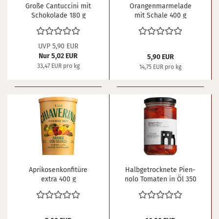
Große Can­tuc­ci­ni mit
Oran­gen­mar­me­la­de
Scho­ko­la­de 180 g
mit Scha­le 400 g
UVP 5,90 EUR
Nur 5,02 EUR
5,90 EUR
33,47 EUR pro kg
14,75 EUR pro kg
Apri­ko­sen­kon­fi­tü­re
Halb­ge­trock­ne­te Pi­en­
extra 400 g
no­lo To­ma­ten in Öl 350
g