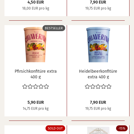
4,50 EUR
7,90 EUR
18,00 EUR pro kg
19,75 EUR pro kg
BESTSELLER
Pfir­sich­kon­fi­tü­re extra
Hei­del­beer­kon­fi­tü­re
400 g
extra 400 g
5,90 EUR
7,90 EUR
14,75 EUR pro kg
19,75 EUR pro kg
SOLD OUT
-15%