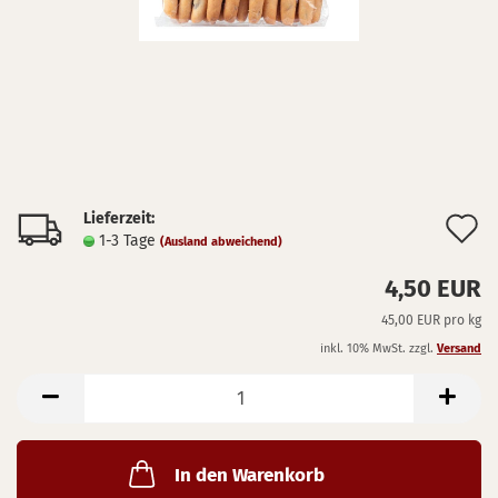
Lieferzeit:
A
1-3 Tage
(Ausland abweichend)
d
4,50 EUR
M
45,00 EUR pro kg
inkl. 10% MwSt. zzgl.
Versand
In den Warenkorb