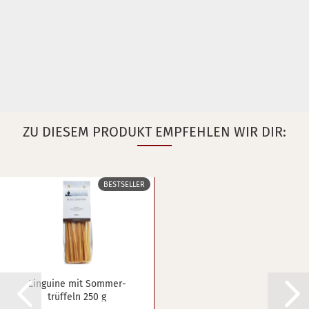
ZU DIESEM PRODUKT EMPFEHLEN WIR DIR:
BESTSELLER
Lin­gui­ne mit Som­mer­
trüf­feln 250 g