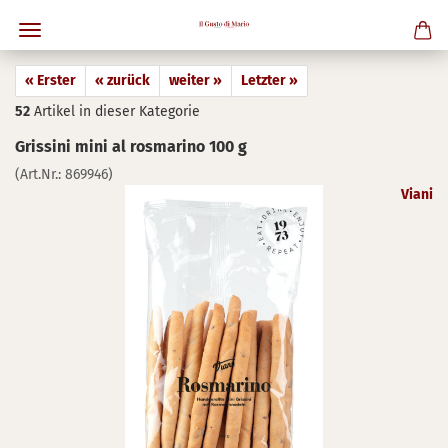
« Erster
« zurück
weiter »
Letzter »
52
Artikel in dieser Kategorie
Gris­si­ni mini al ros­ma­ri­no 100 g
(Art.Nr.:
869946
)
Viani