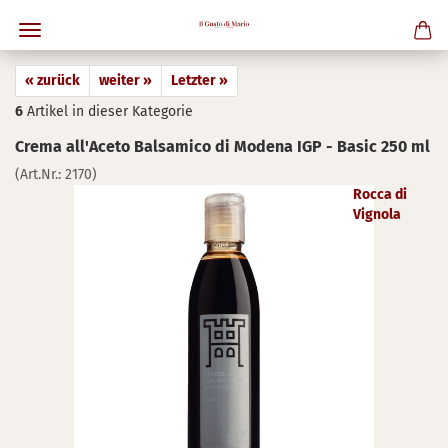
« zurück
weiter »
Letzter »
6
Artikel in dieser Kategorie
Crema all'Aceto Bal­sa­mi­co di Mo­de­na IGP - Basic 250 ml
(Art.Nr.:
2170
)
Rocca di
Vignola