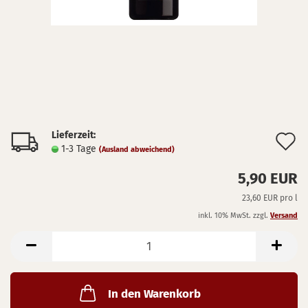
Lieferzeit:
A
1-3 Tage
(Ausland abweichend)
d
5,90 EUR
M
23,60 EUR pro l
inkl. 10% MwSt. zzgl.
Versand
In den Warenkorb