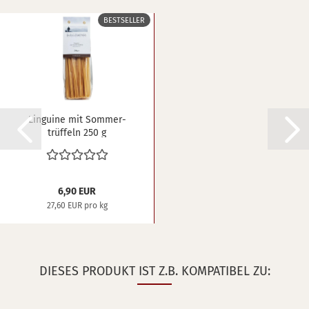
BESTSELLER
Lin­gui­ne mit Som­mer­
trüf­feln 250 g
6,90 EUR
27,60 EUR pro kg
DIESES PRODUKT IST Z.B. KOMPATIBEL ZU: