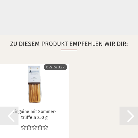
ZU DIESEM PRODUKT EMPFEHLEN WIR DIR:
BESTSELLER
Lin­gui­ne mit Som­mer­
trüf­feln 250 g