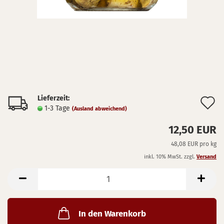
Lieferzeit:
A
1-3 Tage
(Ausland abweichend)
d
12,50 EUR
M
48,08 EUR pro kg
inkl. 10% MwSt. zzgl.
Versand
In den Warenkorb