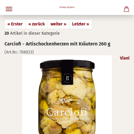
« Erster
« zurück
weiter »
Letzter »
20
Artikel in dieser Kategorie
Car­cio­fi - Ar­ti­scho­cken­her­zen mit Kräu­tern 260 g
(Art.Nr.:
706023
)
Viani