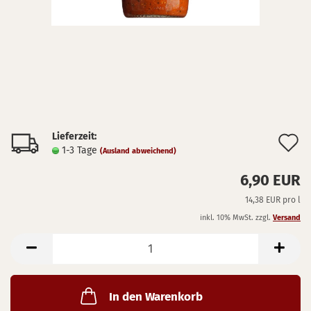
Lieferzeit:
A
1-3 Tage
(Ausland abweichend)
d
6,90 EUR
M
14,38 EUR pro l
inkl. 10% MwSt. zzgl.
Versand
In den Warenkorb