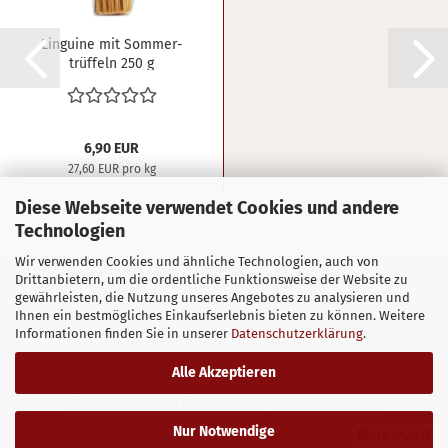
Lin­gui­ne mit Som­mer­
trüf­feln 250 g
6,90 EUR
27,60 EUR pro kg
Diese Webseite verwendet Cookies und andere
Technologien
Wir verwenden Cookies und ähnliche Technologien, auch von
Drittanbietern, um die ordentliche Funktionsweise der Website zu
Sitzung unterbrochen
Impressum
Kontakt
gewährleisten, die Nutzung unseres Angebotes zu analysieren und
Versand- & Zahlungsbedingungen
Ihnen ein bestmögliches Einkaufserlebnis bieten zu können. Weitere
Informationen finden Sie in unserer
Datenschutzerklärung
.
Widerrufsrecht & Muster-Widerrufsformular
Alle Akzeptieren
Besuchen Sie uns in Wörgl
AGB
Privatsphäre und Datenschutz
Callback Service
Nur Notwendige
Cookie Einstellungen