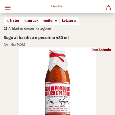
« Erster
« zurück
weiter »
Letzter »
23
Artikel in dieser Kategorie
Sugo al ba­si­li­co e peco­ri­no 480 ml
(Art.Nr.:
7408
)
Don Antonio