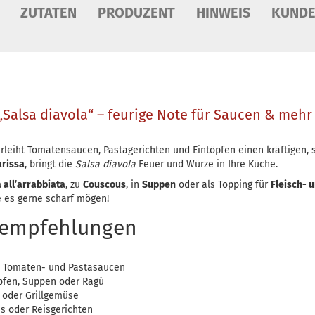
ZUTATEN
PRODUZENT
HINWEIS
KUNDE
Salsa diavola“ – feurige Note für Saucen & mehr
rleiht Tomatensaucen, Pastagerichten und Eintöpfen einen kräftigen, s
rissa
, bringt die
Salsa diavola
Feuer und Würze in Ihre Küche.
 all’arrabbiata
, zu
Couscous
, in
Suppen
oder als Topping für
Fleisch- 
ie es gerne scharf mögen!
empfehlungen
 Tomaten- und Pastasaucen
öpfen, Suppen oder Ragù
 oder Grillgemüse
s oder Reisgerichten