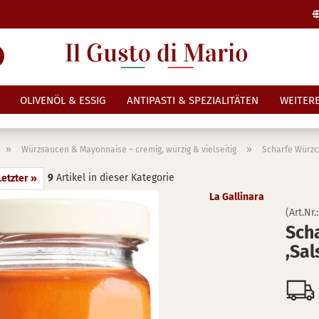
Suche...
Lieferland
E-Mail
OLIVENÖL & ESSIG
ANTIPASTI & SPEZIALITÄTEN
WEITER
Passwort
»
»
Würzsaucen & Mayonnaise – cremig, würzig & vielseitig
Scharfe Würzcr
9
Artikel in dieser Kategorie
Letzter »
La Gallinara
(Art.Nr.
Konto erstellen
Scha
Passwort vergessen
,Sal