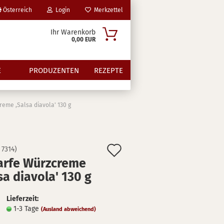
Österreich
Login
Merkzettel
Ihr Warenkorb
0,00 EUR
E
PRODUZENTEN
REZEPTE
eme ,Salsa diavola' 130 g
Auf
:
7314
)
r­fe Würz­creme
den
?
sa dia­vo­la' 130 g
Merkzettel
Lieferzeit:
1-3 Tage
(Ausland abweichend)