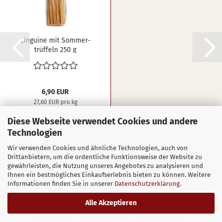
Lin­gui­ne mit Som­mer­
trüf­feln 250 g
6,90 EUR
27,60 EUR pro kg
Diese Webseite verwendet Cookies und andere
Technologien
Wir verwenden Cookies und ähnliche Technologien, auch von
Drittanbietern, um die ordentliche Funktionsweise der Website zu
Sitzung unterbrochen
Impressum
Kontakt
gewährleisten, die Nutzung unseres Angebotes zu analysieren und
Versand- & Zahlungsbedingungen
Ihnen ein bestmögliches Einkaufserlebnis bieten zu können. Weitere
Informationen finden Sie in unserer
Datenschutzerklärung
.
Widerrufsrecht & Muster-Widerrufsformular
Alle Akzeptieren
Besuchen Sie uns in Wörgl
AGB
Privatsphäre und Datenschutz
Callback Service