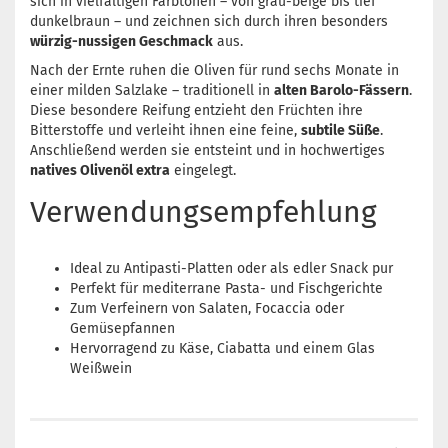
sich in vielfältigen Farbtönen – von grau-beige bis tief
dunkelbraun – und zeichnen sich durch ihren besonders
würzig-nussigen Geschmack
aus.
Nach der Ernte ruhen die Oliven für rund sechs Monate in
einer milden Salzlake – traditionell in
alten Barolo-Fässern
.
Diese besondere Reifung entzieht den Früchten ihre
Bitterstoffe und verleiht ihnen eine feine,
subtile Süße
.
Anschließend werden sie entsteint und in hochwertiges
natives Olivenöl extra
eingelegt.
Verwendungsempfehlung
Ideal zu Antipasti-Platten oder als edler Snack pur
Perfekt für mediterrane Pasta- und Fischgerichte
Zum Verfeinern von Salaten, Focaccia oder
Gemüsepfannen
Hervorragend zu Käse, Ciabatta und einem Glas
Weißwein