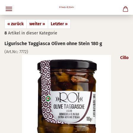
« zurück
weiter »
Letzter »
8
Artikel in dieser Kategorie
Li­gu­ri­sche Tag­gi­as­ca Oli­ven ohne Stein 180 g
(Art.Nr.:
7772
)
Cillo