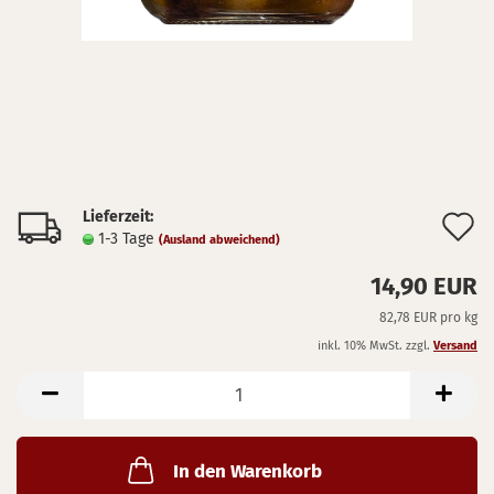
Lieferzeit:
A
1-3 Tage
(Ausland abweichend)
d
14,90 EUR
M
82,78 EUR pro kg
inkl. 10% MwSt. zzgl.
Versand
In den Warenkorb